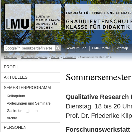
www.lmu.de
LMU-Portal
Sitemap
Startseite
Semesterprogramm
Archiv
Seminare
Sommersemester 2014
PROFIL
Sommersemester
AKTUELLES
SEMESTERPROGRAMM
Qualitative Research
Kolloquium
Vorlesungen und Seminare
Dienstag, 18 bis 20 Uh
Gastreferent_innen
Prof. Dr. Friederike Kli
Archiv
PERSONEN
Forschungswerkstatt