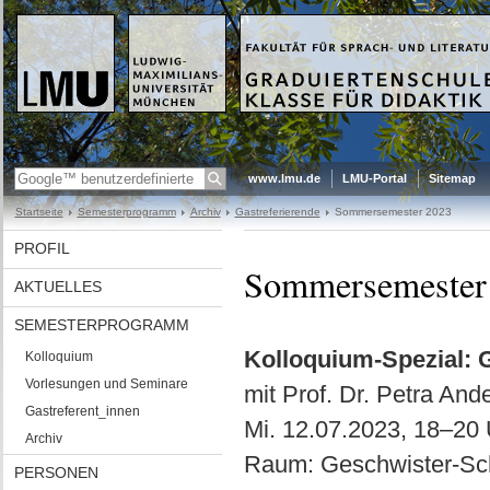
www.lmu.de
LMU-Portal
Sitemap
Startseite
Semesterprogramm
Archiv
Gastreferierende
Sommersemester 2023
PROFIL
Sommersemester
AKTUELLES
SEMESTERPROGRAMM
Kolloquium-Spezial:
Kolloquium
Vorlesungen und Seminare
mit Prof. Dr. Petra And
Gastreferent_innen
Mi. 12.07.2023, 18–20 U
Archiv
Raum: Geschwister-Sch
PERSONEN